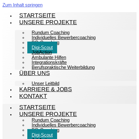
Zum Inhalt springen
STARTSEITE
UNSERE PROJEKTE
Rundum Coaching
Individuelles Bewerbercoaching
BG-Coaching
Digi-Scout
JobAction
Ambulante Hilfen
Integrationskräfte
Berufspraktische Weiterbildung
ÜBER UNS
Unser Leitbild
KARRIERE & JOBS
KONTAKT
STARTSEITE
UNSERE PROJEKTE
Rundum Coaching
Individuelles Bewerbercoaching
BG-Coaching
Digi-Scout